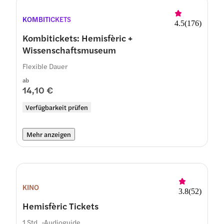
KOMBITICKETS
4.5
(
176
)
Kombitickets: Hemisfèric +
Wissenschaftsmuseum
Flexible Dauer
ab
14,10 €
Verfügbarkeit prüfen
Mehr anzeigen
KINO
3.8
(
52
)
Hemisfèric Tickets
1 Std.
Audioguide